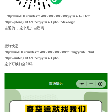
http://suo100.com/test/hk88888888888888/jiyun321//1.html
https://jitong2.kf321.net/jiyun321.php/index/login
吉通的 ，这个是扫自己码
蜜蜂快递
http://suo100.com//test/hk88888888888888/mifeng/yonhu.html
https://mifeng.kf321.net/jiyun321.php
这个可以扫全部码