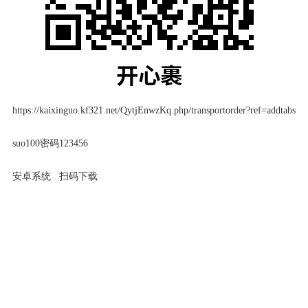
https://kaixinguo.kf321.net/QytjEnwzKq.php/transportorder?ref=addtabs
suo100密码123456
安卓系统 扫码下载